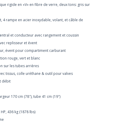
e rigide en «V» en fibre de verre, deux tons: gris sur
, 4 rampe en acier inoxydable, volant, et câble de
 central et conducteur avec rangement et coussin
vec replisseur et évent
eur, évent pour compartiment carburant
tion rouge, vert et blanc
n sur les tubes arrières
c tissus, colle uréthane & outil pour valves
 débit
argeur 170 cm (78″), tube 41 cm (19″)
 HP, 436 kg (1878 lbs)
rne