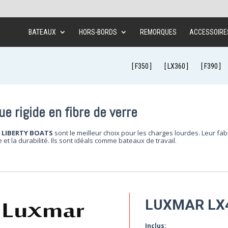
BATEAUX
HORS-BORDS
REMORQUES
ACCESSOIRE
[ F350 ]
[ LX360 ]
[ F390 ]
 rigide en fibre de verre
de LIBERTY BOATS
sont le meilleur choix pour les charges lourdes. Leur fab
et la durabilité. Ils sont idéals comme bateaux de travail.
LUXMAR LX
Inclus: