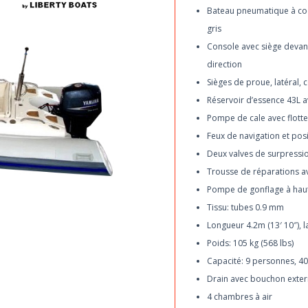
Bateau pneumatique à coqu
gris
Console avec siège devant
direction
Sièges de proue, latéral,
Réservoir d’essence 43L a
Pompe de cale avec flott
Feux de navigation et posi
Deux valves de surpressio
Trousse de réparations ave
Pompe de gonflage à haut
Tissu: tubes 0.9 mm
Longueur 4.2m (13′ 10″), l
Poids: 105 kg (568 lbs)
Capacité: 9 personnes, 40
Drain avec bouchon exte
4 chambres à air