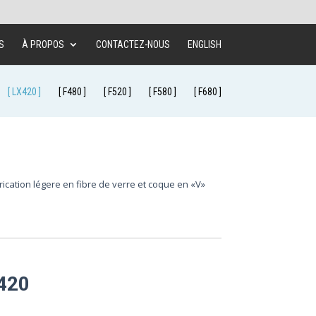
S
À PROPOS
CONTACTEZ-NOUS
ENGLISH
[ LX420 ]
[ F480 ]
[ F520 ]
[ F580 ]
[ F680 ]
rication légere en fibre de verre et coque en «V»
420