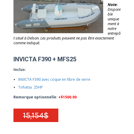
Note:
Disponi
ble
unique
ment à
notre
entrepô
t situé à Delson. Les produits peuvent ne pas être exactement
comme indiqué.
INVICTA F390 + MFS25
Inclus:
INVICTA F390 avec coque en fibre de verre
Tohatsu 25HP
Remorque optionnelle:
+$1500.00
15,154$