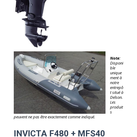
Note:
Disponi
ble
unique
ment à
notre
entrepô
t situé à
Delson.
Les
produit
s
peuvent ne pas être exactement comme indiqué.
INVICTA F480 + MFS40