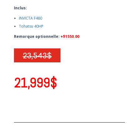
Inclus:
INVICTA F480
Tohatsu 40HP
Remorque optionnelle:
+$1550.00
23,543$
21,999$