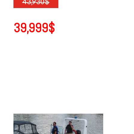
43,930$
39,999$