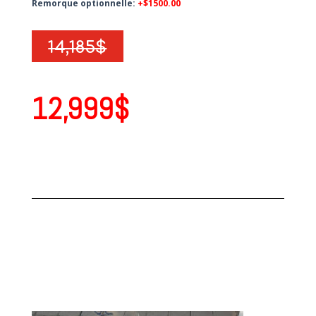
Remorque optionnelle:
+$1500.00
14,185$
12,999$